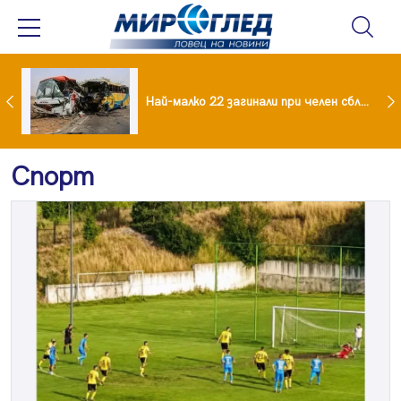
езидент: Искаме споразумение със САЩ , но без компромиси
Най-малко 22 загинали при челен сблъсък между два автобуса
Спорт