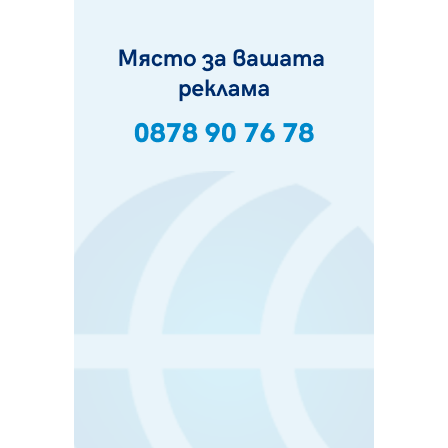
фестивал в Полша
07.08.2026, 13:05
Частично бедствено положение в Перник заради
пропаднал път, обслужващ важен обект
07.08.2026, 12:05
Да отговорим на жегите с филм под звездите днес и
утре
07.08.2026, 10:21
Първите крачки в помощ на пенсионерите в Перник,
вече са факт
07.08.2026, 09:18
Пак ограничават камионите по магистралите в петък
и неделя. Ето обходните маршрути
07.08.2026, 07:55
Ето какво вдъхнови Здравка Евтимова за новата ѝ
книга
07.08.2026, 00:11