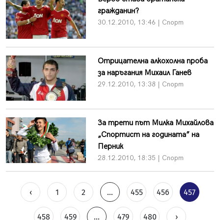
гражданин?
30.12.2010, 13:46 | Спорт
Отрицателна алкохолна проба
за наръгания Михаил Ганев
29.12.2010, 13:38 | Спорт
За трети път Милка Михайлова
„Спортист на годината” на
Перник
28.12.2010, 18:35 | Спорт
‹
1
2
...
455
456
457
458
459
...
479
480
›