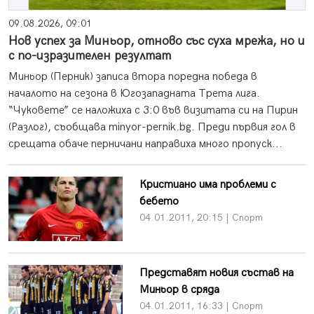
09.08.2026, 09:01
Нов успех за Миньор, отново със суха мрежа, но и
с по-изразителен резултат
Миньор (Перник) записа втора поредна победа в
началото на сезона в Югозападната Трета лига.
“Чуковете” се наложиха с 3:0 във визитата си на Пирин
(Разлог), съобщава minyor-pernik.bg. Преди първия гол в
срещата обаче перничани направиха много пропуск...
Кристиано има проблеми с
бебето
04.01.2011, 20:15 | Спорт
Представят новия състав на
Миньор в сряда
04.01.2011, 16:33 | Спорт