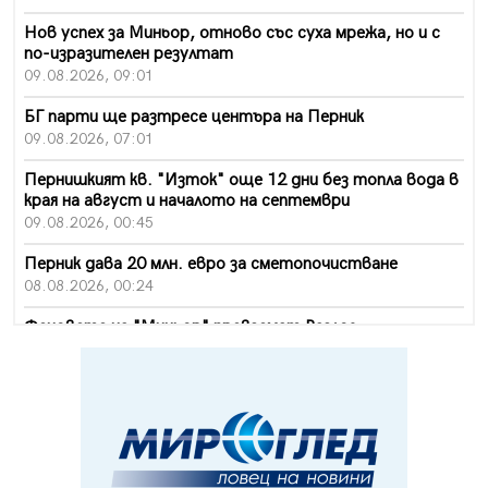
Нов успех за Миньор, отново със суха мрежа, но и с
по-изразителен резултат
09.08.2026, 09:01
БГ парти ще разтресе центъра на Перник
09.08.2026, 07:01
Пернишкият кв. "Изток" още 12 дни без топла вода в
края на август и началото на септември
09.08.2026, 00:45
Перник дава 20 млн. евро за сметопочистване
08.08.2026, 00:24
Феновете на "Миньор" превземат Разлог
07.08.2026, 14:52
Ремонтът на ул. "Ален мак" в Перник е в заключителен
етап
07.08.2026, 14:10
Фолклорен ансамбъл „Кладница“ с голямата награда от