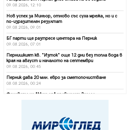
09.08.2026, 12:10
Нов успех за Миньор, отново със суха мрежа, но и с
по-изразителен резултат
09.08.2026, 09:01
БГ парти ще разтресе центъра на Перник
09.08.2026, 07:01
Пернишкият кв. "Изток" още 12 дни без топла вода в
края на август и началото на септември
09.08.2026, 00:45
Перник дава 20 млн. евро за сметопочистване
08.08.2026, 00:24
Феновете на "Миньор" превземат Разлог
07.08.2026, 14:52
Ремонтът на ул. "Ален мак" в Перник е в заключителен
етап
07.08.2026, 14:10