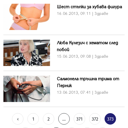
Шест стъпки за хубава фигура
16.06.2013, 09:11 | Здраве
Люба Кулезич с хематом след
побой
15.06.2013, 09:08 | Здраве
Салмонела тръшна трима от
Перник
13.06.2013, 07:41 | Здраве
‹
1
2
...
371
372
373