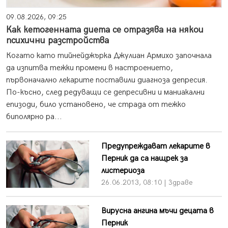
09.08.2026, 09:25
Как кетогенната диета се отразява на някои
психични разстройства
Когато като тийнейджърка Джулиан Армихо започнала
да изпитва тежки промени в настроението,
първоначално лекарите поставили диагноза депресия.
По-късно, след редуващи се депресивни и маниакални
епизоди, било установено, че страда от тежко
биполярно ра...
Предупреждават лекарите в
Перник да са нащрек за
листериоза
26.06.2013, 08:10 | Здраве
Вирусна ангина мъчи децата в
Перник