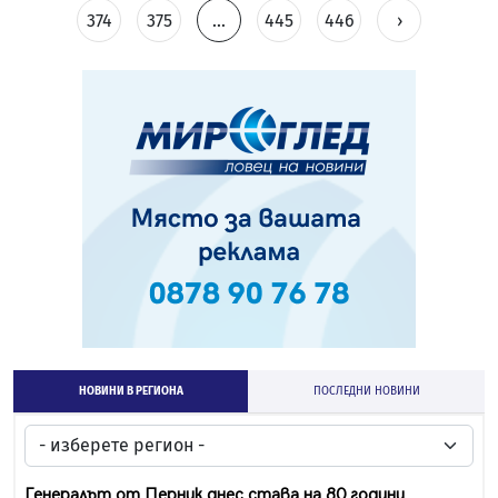
374
375
...
445
446
›
НОВИНИ В РЕГИОНА
ПОСЛЕДНИ НОВИНИ
Генералът от Перник днес става на 80 години