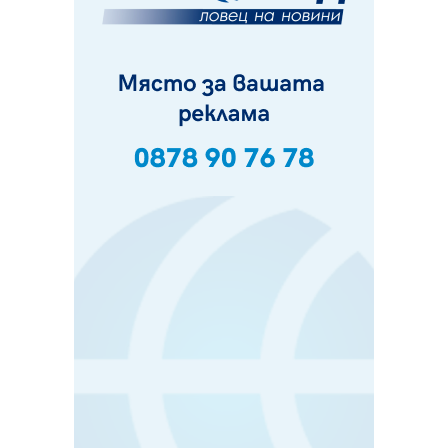
Фолклорен ансамбъл „Кладница“ с голямата награда от
фестивал в Полша
07.08.2026, 13:05
Частично бедствено положение в Перник заради
пропаднал път, обслужващ важен обект
07.08.2026, 12:05
Да отговорим на жегите с филм под звездите днес и
утре
07.08.2026, 10:21
Първите крачки в помощ на пенсионерите в Перник,
вече са факт
07.08.2026, 09:18
Пак ограничават камионите по магистралите в петък
и неделя. Ето обходните маршрути
07.08.2026, 07:55
Ето какво вдъхнови Здравка Евтимова за новата ѝ
книга
07.08.2026, 00:11