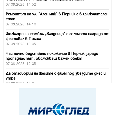
07.08.2026, 14:52
Ремонтът на ул. "Ален мак" в Перник е в заключителен
етап
07.08.2026, 14:10
Фолклорен ансамбъл „Кладница“ с голямата награда от
фестивал в Полша
07.08.2026, 13:05
Частично бедствено положение в Перник заради
пропаднал път, обслужващ важен обект
07.08.2026, 12:05
Да отговорим на жегите с филм под звездите днес и
утре
07.08.2026, 10:21
Първите крачки в помощ на пенсионерите в Перник,
вече са факт
07.08.2026, 09:18
Пак ограничават камионите по магистралите в петък