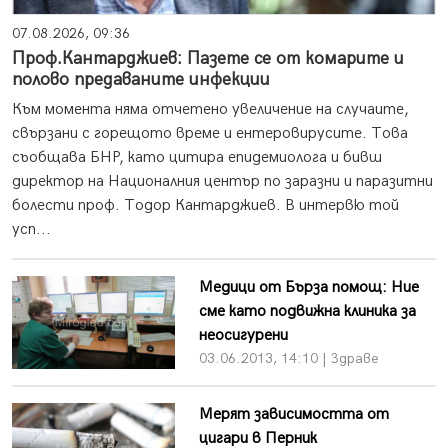
07.08.2026, 09:36
Проф.Кантарджиев: Пазете се от комарите и
полово предаваните инфекции
Към момента няма отчетено увеличение на случаите,
свързани с горещото време и ентеровирусите. Това
съобщава БНР, като цитира епидемиолога и бивш
директор на Националния център по заразни и паразитни
болести проф. Тодор Кантарджиев. В интервю той
усп...
Медици от Бърза помощ: Ние
сме като подвижна клиника за
неосигурени
03.06.2013, 14:10 | Здраве
Мерят зависимостта от
цигари в Перник