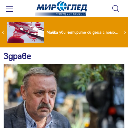
Проф.Кантарджиев: Пазете се от комарите и полово предаваните инфекции
Майка уби четирите си деца с помощта на баба им, след което се самоуби
Здраве