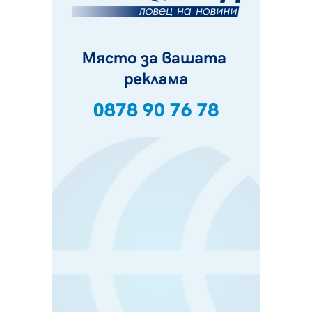
и неделя. Ето обходните маршрути
07.08.2026, 07:55
Ето какво вдъхнови Здравка Евтимова за новата ѝ
книга
07.08.2026, 00:11
Продължава изграждането на нови паркоместа в
Перник
06.08.2026, 11:22
Върви почистване на главен път от квартал „Бела
вода“ до кв. „Църква“
06.08.2026, 10:57
Четири сигнала до пожарната в Перник за денонощие,
пожарникарите призовават към повишено внимание
06.08.2026, 09:43
Много заразен вирус върлува в Перник
06.08.2026, 09:28
Проверки за спазване правилата за пожарна