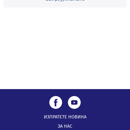
„Топлофикация Перник“ напредва с дигитализацията
на отчетния процес
05.08.2026, 11:48
Радев: Работи се усилено за спасяване на средствата
по Плана за справедлив преход за Стара Загора,
Кюстендил и Перник
05.08.2026, 11:34
ИЗПРАТЕТЕ НОВИНА
ЗА НАС