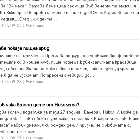
ва “24 часа”. Затова вече цяла седмица във вечерните емисии я
ва Виктория Петрова и именно тя ще е до Юксел Кадриев поне о
о седмици.След инцидента...
2013, 09:09 | Жълтини
ва показа пищна гръд
ичните си изпълнения Преслава подлуди от удоволствие феновете
телите си в нощен клуб, пише hotnews.bgСексапилната красавица
ещи обстановката на макс с впит тоалет, който едва удържаше
е й да не изскочат.Потресени очевидци до...
2013, 08:28 | Жълтини
ов чака второ дете от Николета?
ва големи подаръка за тези 27 години - Валери и Никол. А може да
подарък. ” Това обяви футболният национал Валери Божинов в и
часа” навръх днешния си рожден ден.И призна, че с любимата си -
ейтката Николет...
2013, 08:25 | Жълтини