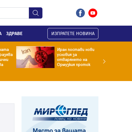
А
ЗДРАВЕ
ИЗПРАТЕТЕ НОВИНА
ната
Иран постави нови
разява
условия за
хични
отварянето на
ва
Ормузкия проток