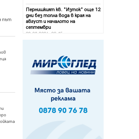
Пернишкият кв. "Изток" още 12
дни без топла вода в края на
н път
август и началото на
септември
09.08.2026, 00:45
Перник дава 20 млн. евро за
сметопочистване
тов
08.08.2026, 00:24
еца
Феновете на "Миньор"
превземат Разлог
07.08.2026, 14:52
Ремонтът на ул. "Ален мак" в
Перник е в заключителен етап
07.08.2026, 14:10
ти
оро
Фолклорен ансамбъл „Кладница“
войката
с голямата награда от
фестивал в Полша
07.08.2026, 13:05