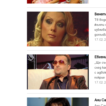
Венета
Тв вод
жълти 
избягв
допълва
17.02.
Евгени
„Ще съ
след к
с адвок
покрие
17.02.
Ани Са
Ани Сал