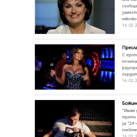
съобща
замест
няколк
16.02.
Пресла
С ерот
почита
разгор
гърдит
16.02.
Божин
“Имам д
трети 
за “24 
плейтм
16.02.