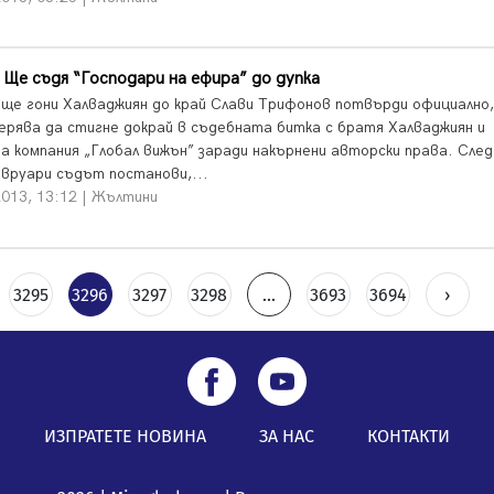
 Ще съдя “Господари на ефира” до дупка
 ще гони Халваджиян до край Слави Трифонов потвърди официално,
ерява да стигне докрай в съдебната битка с братя Халваджиян и
а компания „Глобал вижън” заради накърнени авторски права. След
евруари съдът постанови,...
2013, 13:12 | Жълтини
3295
3296
3297
3298
...
3693
3694
›
ИЗПРАТЕТЕ НОВИНА
ЗА НАС
КОНТАКТИ