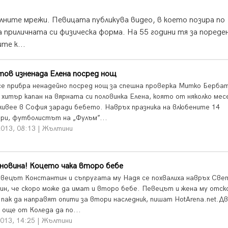
лните мрежи. Певицата публикува видео, в което позира по
 приличната си физическа форма. На 55 години тя за пореде
те к...
тов изненада Елена посред нощ
се прибра ненадейно посред нощ за спешна проверка Митко Берба
 хитър капан на вярната си половинка Елена, която от няколко мес
живее в София заради бебето. Навръх празника на влюбените 14
ри, футболистът на „Фулъм”...
2013, 08:13 | Жълтини
новина! Коцето чака второ бебе
евецът Константин и съпругата му Надя се похвалиха навръх Све
ин, че скоро може да имат и второ бебе. Певецът и жена му отск
 пак да направят опити за втори наследник, пишат HotArena.net.Д
 още от Коледа да по...
2013, 14:25 | Жълтини