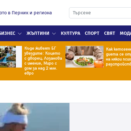
ото в Перник и региона
БИЗНЕС
ЖЪЛТИНИ
КУЛТУРА
СПОРТ
СВЯТ
МОД
Къде живеят БГ
Как кетоген
звездите: Коцето
диета се от
с дворец, Лозанова
на някои пси
с имение, Миро с
разстройст
дом за над 2 млн.
евро