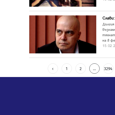
Слави:
Дългия
възнам
тяхнат
на 8 ф
15.02.
‹
1
2
...
3294