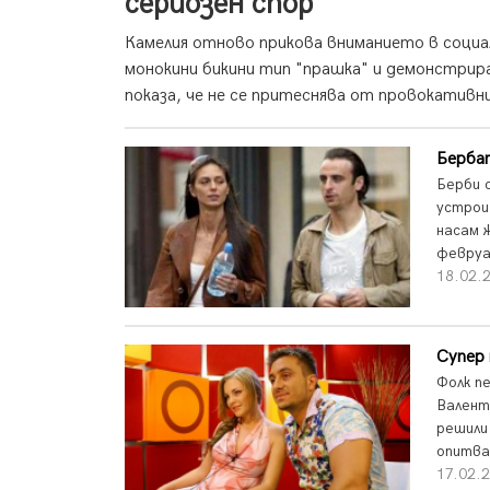
сериозен спор
Камелия отново прикова вниманието в социа
монокини бикини тип "прашка" и демонстрира
показа, че не се притеснява от провокативни
Берба
Берби 
устрои
насам 
февруа
18.02.
Супер 
Фолк п
Валент
решили
опитва
17.02.