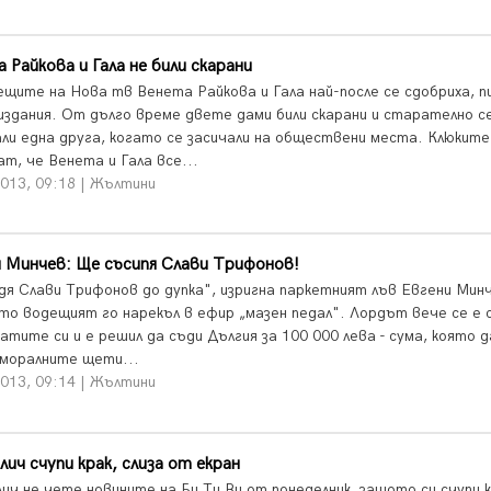
 Райкова и Гала не били скарани
ещите на Нова тв Венета Райкова и Гала най-после се сдобриха, п
издания. От дълго време двете дами били скарани и старателно с
али една друга, когато се засичали на обществени места. Клюките
т, че Венета и Гала все...
2013, 09:18 | Жълтини
 Минчев: Ще съсипя Слави Трифонов!
дя Слави Трифонов до дупка", изригна паркетният лъв Евгени Мин
ато водещият го нарекъл в ефир „мазен педал". Лордът вече се е 
атите си и е решил да съди Дългия за 100 000 лева - сума, която д
 моралните щети...
2013, 09:14 | Жълтини
лич счупи крак, слиза от екран
ич не чете новините на Би Ти Ви от понеделник, защото си счупи к