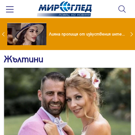
Популярен риалити герой заряза жена си заради друга
Лияна пропищя от изкуствения интелект
Жълтини