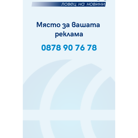
07.08.2026, 10:21
Първите крачки в помощ на пенсионерите в Перник,
вече са факт
07.08.2026, 09:18
Пак ограничават камионите по магистралите в петък
и неделя. Ето обходните маршрути
07.08.2026, 07:55
Ето какво вдъхнови Здравка Евтимова за новата ѝ
книга
07.08.2026, 00:11
Продължава изграждането на нови паркоместа в
Перник
06.08.2026, 11:22
Върви почистване на главен път от квартал „Бела
вода“ до кв. „Църква“
06.08.2026, 10:57
Четири сигнала до пожарната в Перник за денонощие,