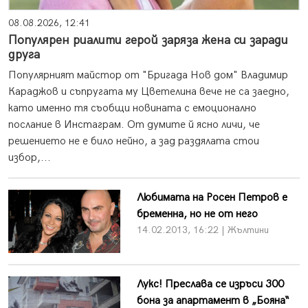
08.08.2026, 12:41
Популярен риалити герой заряза жена си заради
друга
Популярният майстор от "Бригада Нов дом" Владимир
Караджов и съпругата му Цветелина вече не са заедно,
като именно тя съобщи новината с емоционално
послание в Инстаграм. От думите й ясно личи, че
решението не е било нейно, а зад раздялата стои
избор,...
Любимата на Росен Петров е
бременна, но не от него
14.02.2013, 16:22 | Жълтини
Лукс! Преслава се изръси 300
бона за апартамент в „Бояна“