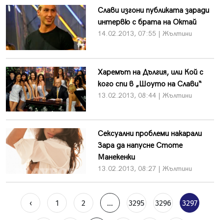
Слави изгони публиката заради
интервю с брата на Октай
14.02.2013, 07:55 | Жълтини
Харемът на Дългия, или Кой с
кого спи в „Шоуто на Слави“
13.02.2013, 08:44 | Жълтини
Сексуални проблеми накарали
Зара да напусне Стоте
Манекенки
13.02.2013, 08:27 | Жълтини
‹
1
2
...
3295
3296
3297