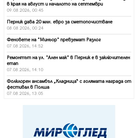
в края на август и началото на септември
09.08.2026, 00:45
Перник дава 20 млн. евро за сметопочистване
08.08.2026, 00:24
Феновете на "Миньор" превземат Разлог
07.08.2026, 14:52
Ремонтът на ул. "Ален мак" в Перник е в заключителен
етап
07.08.2026, 14:10
Фолклорен ансамбъл „Кладница“ с голямата награда от
фестивал в Полша
07.08.2026, 13:05
Частично бедствено положение в Перник заради
пропаднал път, обслужващ важен обект
07.08.2026, 12:05
Да отговорим на жегите с филм под звездите днес и
утре